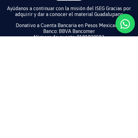
Ayúdanos a continuar con la misión del ISEG Gracias por
adquirir y dar a conocer el material Guadalupano
Donativo a Cuenta Bancaria en Pesos Mexicanos
Banco: BBVA Bancomer
Número de cuenta: 0101930583
Cuenta CLABE: 012180001019305836
Donation to Bank Account in US Dollars ​
Bank: BBVA Bancomer
CLABE: 01218000102432250 3
SWIFT: BCMRMXMMPYM YM
Gracias por todos sus Donativos
Síguenos en nuestras redes
sociales