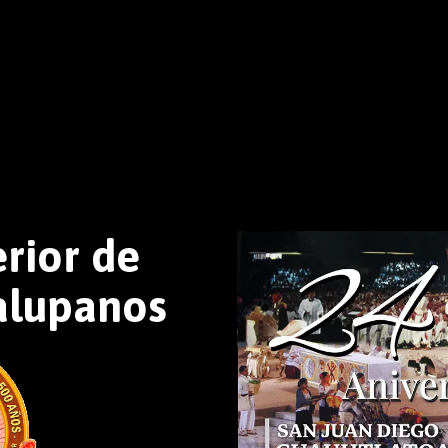
erior de
alupanos