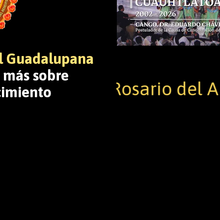
al Guadalupana
r más sobre
Rosario del Amor G
cimiento