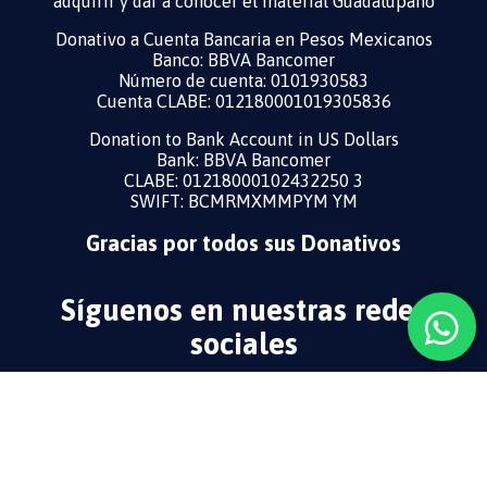
adquirir y dar a conocer el material Guadalupano
Donativo a Cuenta Bancaria en Pesos Mexicanos
Banco: BBVA Bancomer
Número de cuenta: 0101930583
Cuenta CLABE: 012180001019305836
Donation to Bank Account in US Dollars ​
Bank: BBVA Bancomer
CLABE: 01218000102432250 3
SWIFT: BCMRMXMMPYM YM
Gracias por todos sus Donativos
Síguenos en nuestras redes
sociales
@guadalupecodice